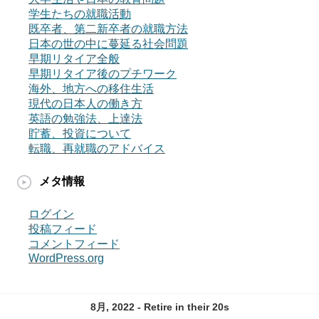
学生たちの就職活動
既卒者、第二新卒者の就職方法
日本の世の中に蔓延る社会問題
早期リタイア全般
早期リタイア後のプチワーク
海外、地方への移住生活
現代の日本人の働き方
英語の勉強法、上達法
貯蓄、投資について
転職、再就職のアドバイス
メタ情報
ログイン
投稿フィード
コメントフィード
WordPress.org
8月, 2022 - Retire in their 20s