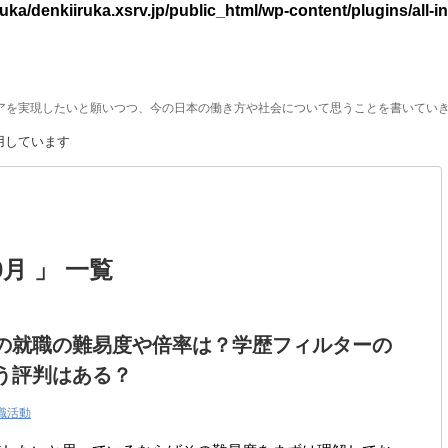
uka/denkiiruka.xsrv.jp/public_html/wp-content/plugins/al
アを実現したいと願いつつ、今の日本の働き方や社会について思うことを書いてい
用しています
月 」 一覧
の就職の難易度や倍率は？学歴フィルターの
う評判はある？
職活動