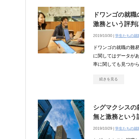
ドワンゴの就職
激務という評判
2019/10/30 |
学生たちの就
ドワンゴの就職の難
に関してはデータが
率に関しても見つか
続きを見る
シグマクシスの
無と激務という
2019/10/29 |
学生たちの就