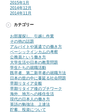
2015年1月
2014年12月
2014年11月
カテゴリー
お部屋探し、引越し作業
その他の話題
アルバイトや派遣での働き方
ベーシックインカムの考察
公務員という働き方
大学生活や日本の教育問題
学生たちの就職活動
既卒者、第二新卒者の就職方法
日本の世の中に蔓延る社会問題
早期リタイア全般
早期リタイア後のプチワーク
海外、地方への移住生活
現代の日本人の働き方
英語の勉強法、上達法
貯蓄、投資について