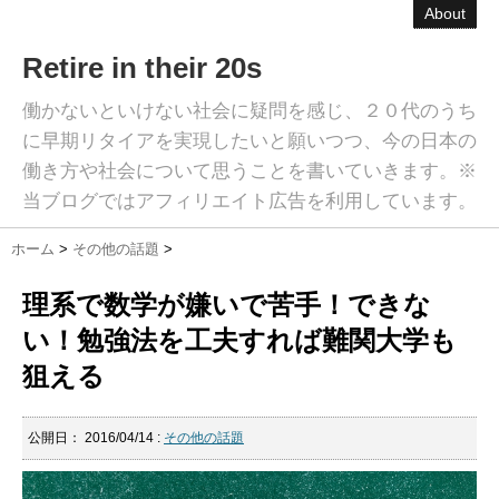
About
Retire in their 20s
働かないといけない社会に疑問を感じ、２０代のうち
に早期リタイアを実現したいと願いつつ、今の日本の
働き方や社会について思うことを書いていきます。※
当ブログではアフィリエイト広告を利用しています。
ホーム
>
その他の話題
>
理系で数学が嫌いで苦手！できな
い！勉強法を工夫すれば難関大学も
狙える
公開日：
2016/04/14
:
その他の話題