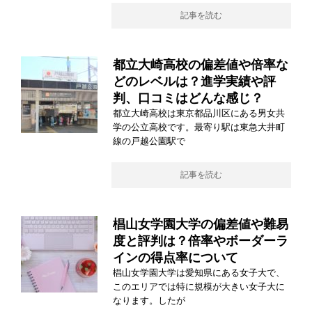
記事を読む
都立大崎高校の偏差値や倍率な
どのレベルは？進学実績や評
判、口コミはどんな感じ？
都立大崎高校は東京都品川区にある男女共
学の公立高校です。最寄り駅は東急大井町
線の戸越公園駅で
記事を読む
椙山女学園大学の偏差値や難易
度と評判は？倍率やボーダーラ
インの得点率について
椙山女学園大学は愛知県にある女子大で、
このエリアでは特に規模が大きい女子大に
なります。したが