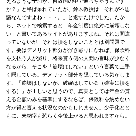
えるような予測が、何故国の中で通っちゃうんです
か？」と半ば呆れていたが、鈴木教授は「それが不思
議なんですよね・・・。」と返すだけでした。だか
ら、ネットで検索すると「年金制度は絶対に崩壊しな
い」と書いてあるサイトがありますよね。それは間違
っていないが、それは損をしないこととは別問題で
す。要はデメリット部分が浮き彫りになれば、保険料
を支払う人が減り、将来貰う側の人間の旨味が少なく
なるから、そこを「崩壊はしない」という言葉で上手
く隠している。デメリット部分を隠している気がしま
す。「崩壊はしないが、破綻はしている（確実に損を
する）」が正しいと思うので、真実としては年金の貰
える金額のみを基準にするならば、保険料を納めない
方が得と言える状況なのかもしれません。少子化とと
もに、未納率も恐らく今後上がると思われますから。