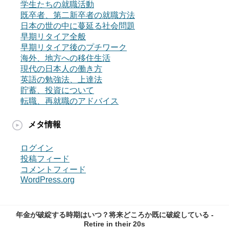
学生たちの就職活動
既卒者、第二新卒者の就職方法
日本の世の中に蔓延る社会問題
早期リタイア全般
早期リタイア後のプチワーク
海外、地方への移住生活
現代の日本人の働き方
英語の勉強法、上達法
貯蓄、投資について
転職、再就職のアドバイス
メタ情報
ログイン
投稿フィード
コメントフィード
WordPress.org
年金が破綻する時期はいつ？将来どころか既に破綻している -
Retire in their 20s