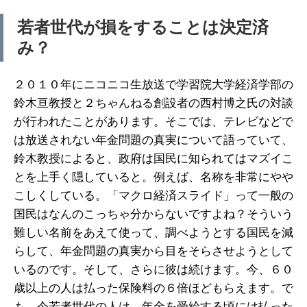
若者世代が損をすることは決定済
み？
２０１０年にニコニコ生放送で学習院大学経済学部の
鈴木亘教授と２ちゃんねる創設者の西村博之氏の対談
が行われたことがあります。そこでは、テレビなどで
は放送されない年金問題の真実について語っていて、
鈴木教授によると、政府は国民に知られてはマズイこ
とを上手く隠していると。例えば、名称を非常にやや
こしくしている。「マクロ経済スライド」って一般の
国民はなんのこっちゃ分からないですよね？そういう
難しい名前をあえて使って、調べようとする国民を減
らして、年金問題の真実から目をそらさせようとして
いるのです。そして、さらに彼は続けます。今、６０
歳以上の人は払った保険料の６倍ほどもらえます。で
も、今若者世代の人は、年金を受給する頃には払った