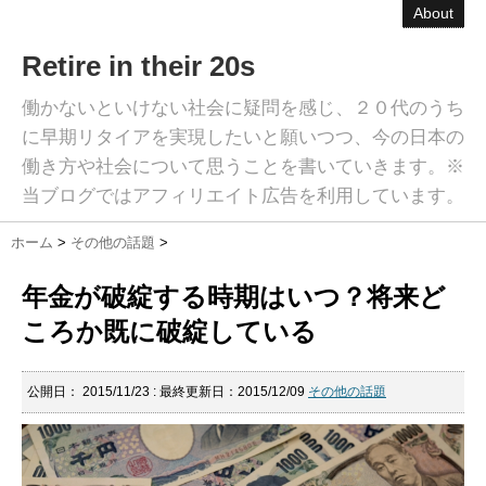
About
Retire in their 20s
働かないといけない社会に疑問を感じ、２０代のうち
に早期リタイアを実現したいと願いつつ、今の日本の
働き方や社会について思うことを書いていきます。※
当ブログではアフィリエイト広告を利用しています。
ホーム
>
その他の話題
>
年金が破綻する時期はいつ？将来ど
ころか既に破綻している
公開日：
2015/11/23
: 最終更新日：2015/12/09
その他の話題