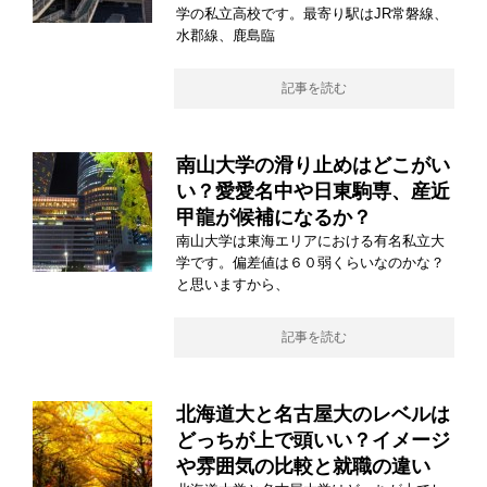
学の私立高校です。最寄り駅はJR常磐線、
水郡線、鹿島臨
記事を読む
南山大学の滑り止めはどこがい
い？愛愛名中や日東駒専、産近
甲龍が候補になるか？
南山大学は東海エリアにおける有名私立大
学です。偏差値は６０弱くらいなのかな？
と思いますから、
記事を読む
北海道大と名古屋大のレベルは
どっちが上で頭いい？イメージ
や雰囲気の比較と就職の違い