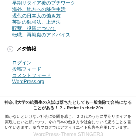
早期リタイア後のプチワーク
海外、地方への移住生活
現代の日本人の働き方
英語の勉強法、上達法
貯蓄、投資について
転職、再就職のアドバイス
メタ情報
ログイン
投稿フィード
コメントフィード
WordPress.org
神奈川大学の給費生の入試は落ちたとしても一般免除で合格になる
ことがある！？ - Retire in their 20s
働かないといけない社会に疑問を感じ、２０代のうちに早期リタイアを
実現したいと願いつつ、今の日本の働き方や社会について思うことを書
いていきます。※当ブログではアフィリエイト広告を利用しています。
WordPress-Theme STINGER3